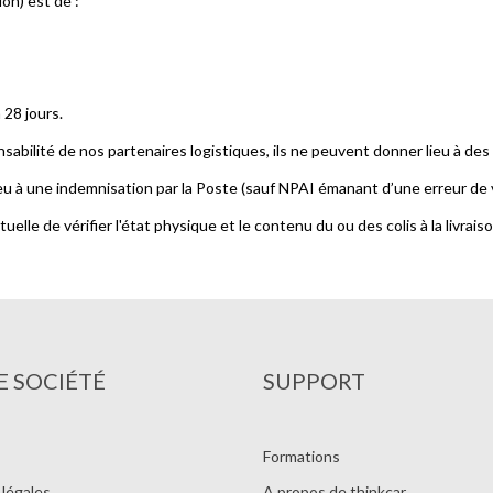
on) est de :
28 jours.
sabilité de nos partenaires logistiques, ils ne peuvent donner lieu à de
eu à une indemnisation par la Poste (sauf NPAI émanant d’une erreur de 
ctuelle de vérifier l'état physique et le contenu du ou des colis à la livrai
 SOCIÉTÉ
SUPPORT
Formations
légales
A propos de thinkcar